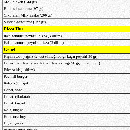
Mc Chicken (144 gr)
Patates kızartması (97 gr)
Çikolatalı Milk Shake (200 gr)
Sundae dondurma (162 gr)
Pizza Hut
İnce hamurlu peynirli pizza (3 dilim)
Kalın hamurlu peynirli pizza (3 dilim)
Genel
Kaşarlı tost, yağsız (2 tost ekmeği 56 gr, kaşar peyniri 30 gr)
Dönerli sandviç (yuvarlak sandviç ekmeği 56 gr, döner 50 gr)
Filet balık (1 dilim)
Peynirli burger
Ketçap (1 poşet)
Donat, sade
Donat, çikolatalı
Donat, tarçınlı
Kola, küçük
Kola, orta boy
Diyet içecek
Portakal suyu, küçük