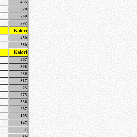
435
320
260
292
Kalori
450
560
Kalori
267
308
430
317
23
275
336
287
105
147
1
60