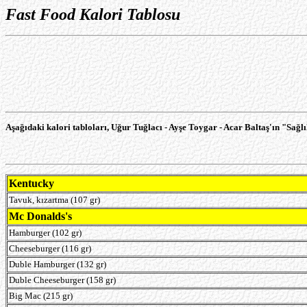
Fast Food Kalori Tablosu
Aşağıdaki kalori tabloları, Uğur Tuğlacı - Ayşe Toygar - Acar Baltaş'ın "Sağlı
Kentucky
Tavuk, kızartma (107 gr)
Mc Donalds's
Hamburger (102 gr)
Cheeseburger (116 gr)
Duble Hamburger (132 gr)
Duble Cheeseburger (158 gr)
Big Mac (215 gr)