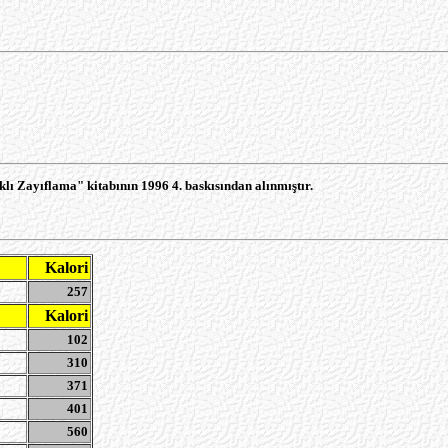
klı Zayıflama" kitabının 1996 4. baskısından alınmıştır.
Kalori
257
Kalori
102
310
371
401
560