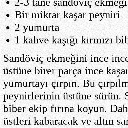
2-3 tane sandöviç ekmeği
Bir miktar kaşar peyniri
2 yumurta
1 kahve kaşığı kırmızı bi
Sandöviç ekmeğini ince ince
üstüne birer parça ince kaşa
yumurtayı çırpın. Bu çırpıl
peynirlerinin üstüne sürün. 
biber ekip fırına koyun. Dah
üstleri kabaracak ve altın sar