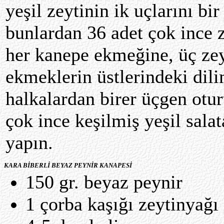
yeşil zeytinin ik uçlarını bir
bunlardan 36 adet çok ince z
her kanepe ekmeğine, üç zey
ekmeklerin üstlerindeki dili
halkalardan birer üçgen otur
çok ince keşilmiş yeşil salat
yapın.
KARA BİBERLİ BEYAZ PEYNİR KANAPESİ
150 gr. beyaz peynir
1 çorba kaşığı zeytinyağı