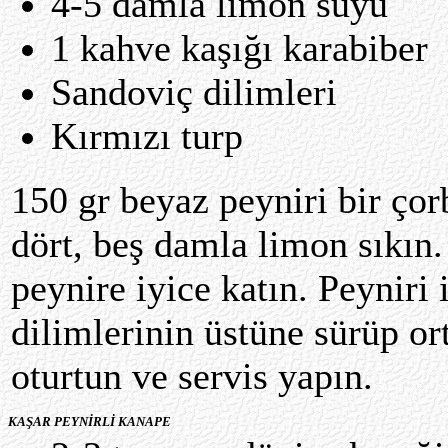
4-5 damla limon suyu
1 kahve kaşığı karabiber
Sandoviç dilimleri
Kırmızı turp
150 gr beyaz peyniri bir çor
dört, beş damla limon sıkın.
peynire iyice katın. Peyniri
dilimlerinin üstüne sürüp ort
oturtun ve servis yapın.
KAŞAR PEYNİRLİ KANAPE