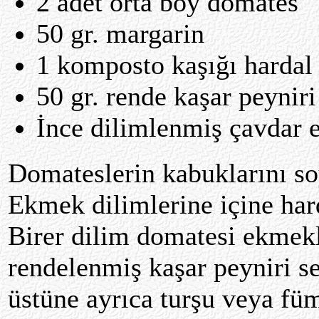
2 adet orta boy domates
50 gr. margarin
1 komposto kaşığı hardal
50 gr. rende kaşar peyniri
İnce dilimlenmiş çavdar 
Domateslerin kabuklarını so
Ekmek dilimlerine içine hard
Birer dilim domatesi ekmekl
rendelenmiş kaşar peyniri se
üstüne ayrıca turşu veya füm