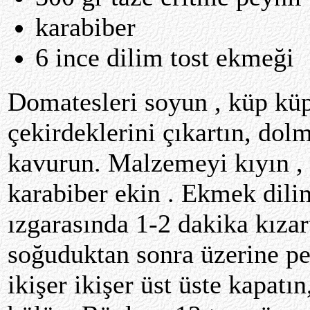
karabiber
6 ince dilim tost ekmeği
Domatesleri soyun , küp küp
çekirdeklerini çıkartın, dolm
kavurun. Malzemeyi kıyın , p
karabiber ekin . Ekmek diliml
ızgarasında 1-2 dakika kıza
soğuduktan sonra üzerine pey
ikişer ikişer üst üste kapatı