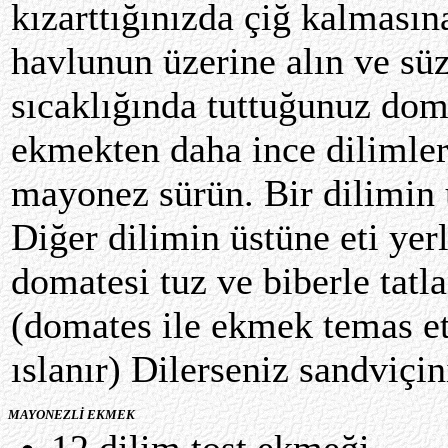
kızarttığınızda çiğ kalmasın
havlunun üzerine alın ve sü
sıcaklığında tuttuğunuz dom
ekmekten daha ince dilimler
mayonez sürün. Bir dilimin 
Diğer dilimin üstüne eti ye
domatesi tuz ve biberle tatla
(domates ile ekmek temas e
ıslanır) Dilerseniz sandviçin
MAYONEZLİ EKMEK
12 dilim tost ekmeği