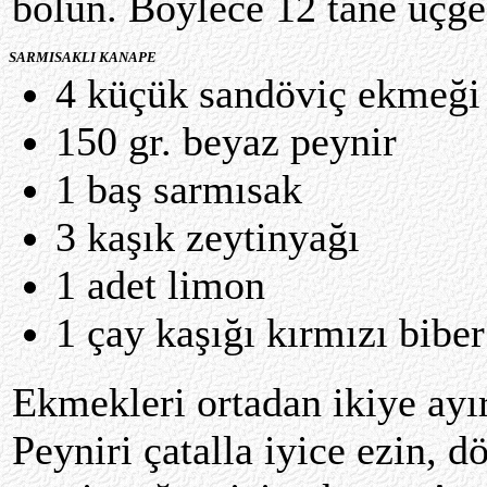
bölün. Böylece 12 tane üçge
SARMISAKLI KANAPE
4 küçük sandöviç ekmeği
150 gr. beyaz peynir
1 baş sarmısak
3 kaşık zeytinyağı
1 adet limon
1 çay kaşığı kırmızı biber
Ekmekleri ortadan ikiye ayır
Peyniri çatalla iyice ezin, 