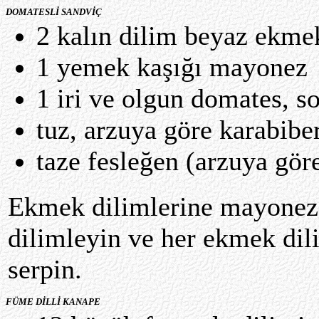
DOMATESLİ SANDVİÇ
2 kalın dilim beyaz ekme
1 yemek kaşığı mayonez
1 iri ve olgun domates, 
tuz, arzuya göre karabibe
taze fesleğen (arzuya gör
Ekmek dilimlerine mayonez 
dilimleyin ve her ekmek dili
serpin.
FÜME DİLLİ KANAPE