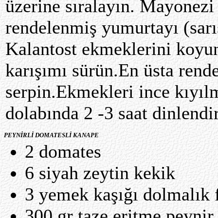
üzerine sıralayın. Mayonezi
rendelenmiş yumurtayı (sarıs
Kalantost ekmeklerini koyun
karışımı sürün.En üsta rend
serpin.Ekmekleri ince kıyıl
dolabında 2 -3 saat dinlendir
PEYNİRLİ DOMATESLİ KANAPE
2 domates
6 siyah zeytin kekik
3 yemek kaşığı dolmalık f
300 gr taze eritme peynir