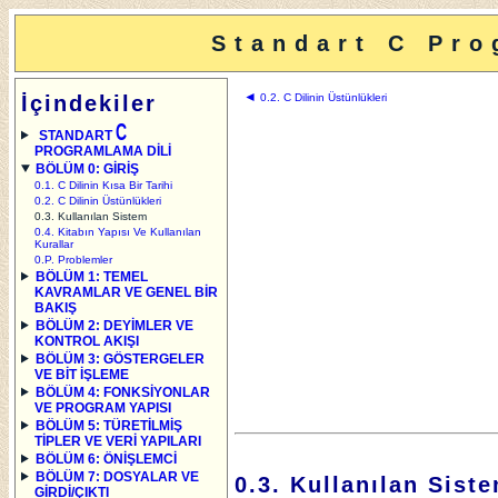
Standart C Pro
◄
İçindekiler
0.2. C Dilinin Üstünlükleri
C
STANDART
PROGRAMLAMA DİLİ
BÖLÜM 0: GİRİŞ
0.1. C Dilinin Kısa Bir Tarihi
0.2. C Dilinin Üstünlükleri
0.3. Kullanılan Sistem
0.4. Kitabın Yapısı Ve Kullanılan
Kurallar
0.P. Problemler
BÖLÜM 1: TEMEL
KAVRAMLAR VE GENEL BİR
BAKIŞ
BÖLÜM 2: DEYİMLER VE
KONTROL AKIŞI
BÖLÜM 3: GÖSTERGELER
VE BİT İŞLEME
BÖLÜM 4: FONKSİYONLAR
VE PROGRAM YAPISI
BÖLÜM 5: TÜRETİLMİŞ
TİPLER VE VERİ YAPILARI
BÖLÜM 6: ÖNİŞLEMCİ
BÖLÜM 7: DOSYALAR VE
0.3. Kullanılan Sist
GİRDİ/ÇIKTI