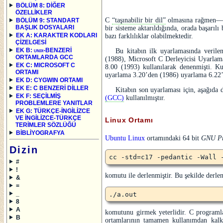
BÖLÜM 8: DİĞER
ÖZELLİKLER
C
taşınabilir bir dil
olmasına rağmen—ki,
BÖLÜM 9: STANDART
BAŞLIK DOSYALARI
bir sisteme aktarıldığında, orada başarılı
EK A: KARAKTER KODLARI
bazı farklılıklar olabilmektedir.
ÇİZELGESİ
EK B:
unix
-BENZERİ
Bu kitabın ilk uyarlamasında veril
ORTAMLARDA GCC
(1988), Microsoft C Derleyicisi Uyarlam
EK C: MICROSOFT C
8.00 (1993) kullanılarak denenmişti. K
ORTAMI
uyarlama 3.20’den (1986) uyarlama 6.22’y
EK D: CYGWIN ORTAMI
EK E: C BENZERİ DİLLER
Kitabın son uyarlaması için, aşağıda d
EK F: SEÇİLMİŞ
(GCC)
kullanılmıştır.
PROBLEMLERE YANITLAR
EK G: TÜRKÇE-İNGİLİZCE
VE İNGİLİZCE-TÜRKÇE
Linux Ortamı
TERİMLER SÖZLÜĞÜ
BİBLİYOGRAFYA
Ubuntu Linux
ortamındaki 64 bit
GNU Pr
Dizin
cc -std=c17 -pedantic -Wall 
#
!
komutu ile derlenmiştir. Bu şekilde derle
&
=
_
./a.out
8
A
komutunu girmek yeterlidir. C programl
B
ortamlarının tamamen kullanımdan kalka