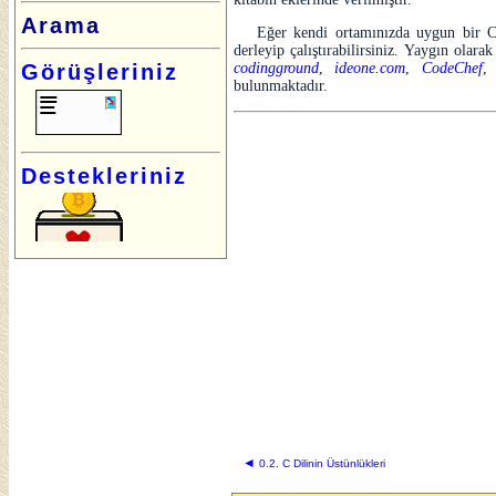
Arama
Eğer kendi ortamınızda uygun bir C 
derleyip çalıştırabilirsiniz.
Yaygın olarak 
Görüşleriniz
codingground
,
ideone.com
,
CodeChef
bulunmaktadır.
Destekleriniz
◄
0.2. C Dilinin Üstünlükleri