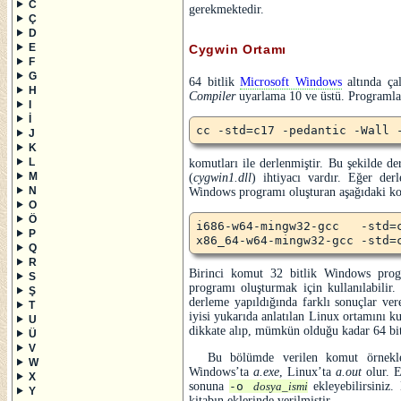
C
gerekmektedir.
Ç
D
E
Cygwin Ortamı
F
G
64 bitlik
Microsoft Windows
altında ça
H
Compiler
uyarlama 10 ve üstü. Programla
I
İ
cc -std=c17 -pedantic -Wall 
J
K
L
komutları ile derlenmiştir. Bu şekilde d
M
(
cygwin1.dll
) ihtiyacı vardır. Eğer de
N
Windows programı oluşturan aşağıdaki kom
O
Ö
i686-w64-mingw32-gcc   -std=
P
x86_64-w64-mingw32-gcc -std=
Q
R
Birinci komut 32 bitlik Windows prog
S
programı oluşturmak için kullanılabilir
Ş
derleme yapıldığında farklı sonuçlar v
T
iyisi yukarıda anlatılan Linux ortamını ku
U
dikkate alıp, mümkün olduğu kadar 64 bitl
Ü
V
Bu bölümde verilen komut örnekleri
W
Windows’ta
a.exe
, Linux’ta
a.out
olur. E
X
sonuna
-o
ekleyebilirsiniz.
dosya_ismi
Y
kitabın eklerinde verilmiştir.