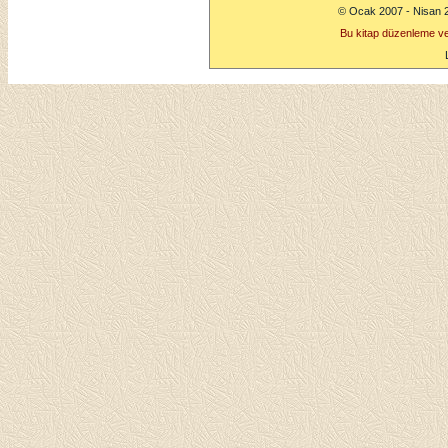
© Ocak 2007 - Nisan 
Bu kitap düzenleme v