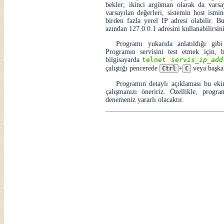
bekler; ikinci argüman olarak da varsa
varsayılan değerleri, sistemin host ism
birden fazla yerel IP adresi olabilir.
azından 127.0.0.1 adresini kullanabilirsini
Programı yukarıda anlatıldığı gibi
Programın servisini test etmek için,
bilgisayarda
telnet
servis_ip_add
çalıştığı pencerede
+
veya başka
Ctrl
C
Programın detaylı açıklaması bu eki
çalışmanızı öneririz. Özellikle, prog
denemeniz yararlı olacaktır.