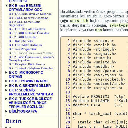
ÇİZELGESİ
EK B:
unix
-BENZERİ
ORTAMLARDA GCC
Bu altkısımda verilen örnek programda ağ
B.1. GCC Kurulumu Ve Kullanımı
sistemlerde kullanılabilir.
unix
-benzeri s
B.1.1 GCC Derleme Aşamaları
çoğu
unistd.h
başlık dosyasının pr
B.1.2 GCC Komut Satırı
başlık dosyalarını (örneğin,
sys/type
Seçenekleri
B.2. GDB İle Hata Düzeltme
kitaplarına veya
unix
man
komutuna (örn
B.2.1. GDB Kullanım Örnekleri
B.2.2. GDB Komutları
#include <stdio.h>      
B.3. Kütüphaneler
#include <stdlib.h>     
B.4. GNU Make Kullanımı
#include <string.h>     
B.5.
unix
Programları
#include <signal.h>     
B.5.1. Birinci Örnek—
unix
Yuvaları
B.5.2. İkinci Örnek—
unix
System V
#include <time.h>       
Mesaj Kuyrukları
#include <unistd.h>     
B.6. Birleştirici Dili Kullanımı
#include <netdb.h>      
B.7. Tümleşik Geliştirme Ortamları
#include <sys/param.h>  
EK C: MICROSOFT C
#include <sys/types.h>
ORTAMI
#include <sys/socket.h> 
EK D: CYGWIN ORTAMI
#include <netinet/in.h> 
EK E: C BENZERİ DİLLER
#include <arpa/inet.h>  
EK F: SEÇİLMİŞ
PROBLEMLERE YANITLAR
#define PROGISMI  "dtp"
EK G: TÜRKÇE-İNGİLİZCE
#define KULLANIM  ("Kull
VE İNGİLİZCE-TÜRKÇE
#define HATA      (-1)
TERİMLER SÖZLÜĞÜ
BİBLİYOGRAFYA
char
 * tarih_saat (
void
)
{
Dizin
static char
 cikti[30];
  time_t z = time (NULL)
#