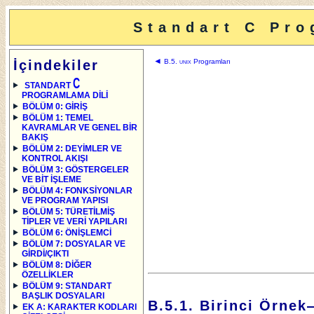
Standart C Pro
◄
İçindekiler
B.5.
unix
Programları
C
STANDART
PROGRAMLAMA DİLİ
BÖLÜM 0: GİRİŞ
BÖLÜM 1: TEMEL
KAVRAMLAR VE GENEL BİR
BAKIŞ
BÖLÜM 2: DEYİMLER VE
KONTROL AKIŞI
BÖLÜM 3: GÖSTERGELER
VE BİT İŞLEME
BÖLÜM 4: FONKSİYONLAR
VE PROGRAM YAPISI
BÖLÜM 5: TÜRETİLMİŞ
TİPLER VE VERİ YAPILARI
BÖLÜM 6: ÖNİŞLEMCİ
BÖLÜM 7: DOSYALAR VE
GİRDİ/ÇIKTI
BÖLÜM 8: DİĞER
ÖZELLİKLER
BÖLÜM 9: STANDART
BAŞLIK DOSYALARI
B.5.1. Birinci Örne
EK A: KARAKTER KODLARI