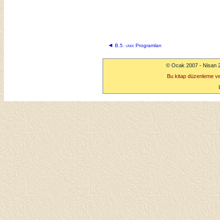
◄
B.5.
unix
Programları
© Ocak 2007 - Nisan 
Bu kitap düzenleme v