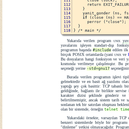
      close (sock);
      return EXIT_FAILUR
    }
    yanit_gonder (ns, fs
if
 (close (ns) == HA
      perror ("close");
  }
} 
/* main */
Yukarıda verilen program
unix
yuv
yuvalarını işleyen standart-dışı fonks
programın başında
#include
edilen ilk 
birçok POSIX ortamlarda (yani
unix
ve
Bu dosyaların hangi fonksiyon ve veri ya
kısmında verilmeye çalışılmıştır. Bu 
seçeneği yerine
-std=gnu17
seçeneğinin
Burada verilen programın işlevi tip
gelmektedir ve en basit ağ yazılımı olara
yaptığı şey çok basittir: TCP tabanlı b
geldiğinde, bağlantı ile birlikte servis
karakter dizisi şeklinde gönderir ve 
belirtilmemiştir, ancak sistem tarih ve 
sonlanan tek bir satırdan oluşması bekleni
olan bir sistemde, örneğin
telnet tim
Yukarıdaki örnekte, varsayılan TCP 
benzeri sistemlerde böyle bir program
dinleme
yetkisi olmayacağıdır. Program