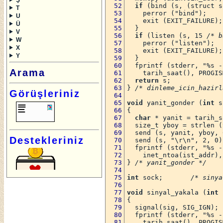
if
 (bind (s, (struct s
T
    perror ("bind");
U
    exit (EXIT_FAILURE);
Ü
  }
V
if
 (listen (s, 15 
/* b
W
    perror ("listen");
X
    exit (EXIT_FAILURE);
Y
  }
  fprintf (stderr, "%s -
Arama
    tarih_saat(), PROGIS
return
 s;
} 
/* dinleme_icin_hazirl
Görüşleriniz
void
 yanit_gonder (
int
 s
{
char
 * yanit = tarih_s
  size_t yboy = strlen (
  send (s, yanit, yboy, 
Destekleriniz
  send (s, "\r\n", 2, 0)
  fprintf (stderr, "%s -
    inet_ntoa(ist_addr),
} 
/* yanit_gonder */
int
 sock;       
/* sinya
void
 sinyal_yakala (
int
 
{
  signal(sig, SIG_IGN);
  fprintf (stderr, "%s -
    tarih_saat(), PROGIS