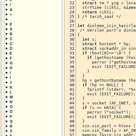
struct
 tm * yzg = loca
!
  strftime (cikti, 
sizeo
&
return
 cikti;
=
} 
/* tarih_saat */
_
8
int
 dinleme_icin_hazirla
A
/* Verilen port'u dinle
B
{
C
int
 s;
struct
 hostent * hp;
Ç
struct
 sockaddr_in sin
D
if
 (host[0]=='\0') {
E
if
 (gethostname (hos
F
      perror ("gethostna
G
      exit (EXIT_FAILURE
H
    }
I
  }
İ
  hp = gethostbyname (ho
J
if
 (hp == NULL) {
K
    fprintf (stderr, "%s
L
    exit (EXIT_FAILURE);
M
  }
N
  s = socket (AF_INET, S
O
if
 (s == HATA) {
Ö
    perror ("socket");
    exit (EXIT_FAILURE);
P
  }
Q
  sin.sin_port = htons (
R
  sin.sin_family = AF_IN
S
  memcpy (&sin.sin_addr,
Ş