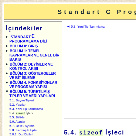
Standart C Pro
◄
İçindekiler
5.3. Yeni Tip Tanımlama
C
STANDART
PROGRAMLAMA DİLİ
BÖLÜM 0: GİRİŞ
BÖLÜM 1: TEMEL
KAVRAMLAR VE GENEL BİR
BAKIŞ
BÖLÜM 2: DEYİMLER VE
KONTROL AKIŞI
BÖLÜM 3: GÖSTERGELER
VE BİT İŞLEME
BÖLÜM 4: FONKSİYONLAR
VE PROGRAM YAPISI
BÖLÜM 5: TÜRETİLMİŞ
TİPLER VE VERİ YAPILARI
5.1. Sayım Tipleri
5.2. Yapılar
5.3. Yeni Tip Tanımlama
5.4.
İşleci
sizeof
5.5. Birlikler
5.6. Alanlar
5.7. Bellek Ayırma
5.8. Karmaşık Tipler
5.4.
İşleci
sizeof
5.8.1. Dizi Dizileri