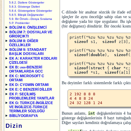
5.8.2. Dizilere Göstergeler
5.8.3. Gösterge Dizileri
5.8.4. Göstergelere Göstergeler
C dilinde bir anahtar sözcük ile ifade ed
5.8.5. Bileşik Değişmezler
işleçler ile aynı önceliğe sahip olan ve s
5.9. Bir Örnek—Dosya Sıralama
değişkene yada bir tipe uygulanır. Bu işle
5.P. Problemler
(bir değişmez) döndürür. Bir önceki kısmı
BÖLÜM 6: ÖNİŞLEMCİ
BÖLÜM 7: DOSYALAR VE
GİRDİ/ÇIKTI
printf("%zu %zu %zu %zu %z
BÖLÜM 8: DİĞER
sizeof
 s1,  
sizeof
 z[3],
ÖZELLİKLER
BÖLÜM 9: STANDART
printf("%zu %zu %zu %zu %z
BAŞLIK DOSYALARI
sizeof
(
double
),  
sizeof
(
EK A: KARAKTER KODLARI
ÇİZELGESİ
printf("%zu %zu %zu %zu %z
EK B:
unix
-BENZERİ
sizeof
(
struct
 { 
char
 *c;
ORTAMLARDA GCC
sizeof
 *s1,  
sizeof
EK C: MICROSOFT C
ORTAMI
Bu deyimler farklı sistemlerde farklı çıkt
EK D: CYGWIN ORTAMI
EK E: C BENZERİ DİLLER
2 192 8 8 8

EK F: SEÇİLMİŞ
4 4 8 8 24

PROBLEMLERE YANITLAR
EK G: TÜRKÇE-İNGİLİZCE
VE İNGİLİZCE-TÜRKÇE
TERİMLER SÖZLÜĞÜ
Bunun anlamı,
int
değişkenlerinin 4 b
BİBLİYOGRAFYA
gösterge değişkenlerinin 8 bayt tuttuğu
Diğer sayıları kendiniz doğrulamaya çalış
Dizin