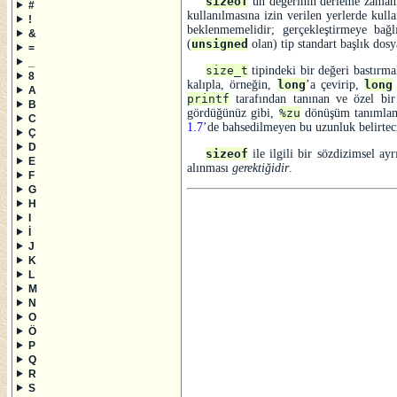
sizeof
’un değerinin derleme zamanı
#
kullanılmasına izin verilen yerlerde kull
!
beklenmemelidir; gerçekleştirmeye bağ
&
(
unsigned
olan) tip standart başlık dos
=
_
size_t
tipindeki bir değeri bastırma
8
kalıpla, örneğin,
long
’a çevirip,
long
A
printf
tarafından tanınan ve özel bir
B
gördüğünüz gibi,
%zu
dönüşüm tanımlam
C
1.7
’de bahsedilmeyen bu uzunluk belirteci
Ç
D
sizeof
ile ilgili bir sözdizimsel ayr
E
alınması
gerektiğidir
.
F
G
H
I
İ
J
K
L
M
N
O
Ö
P
Q
R
S