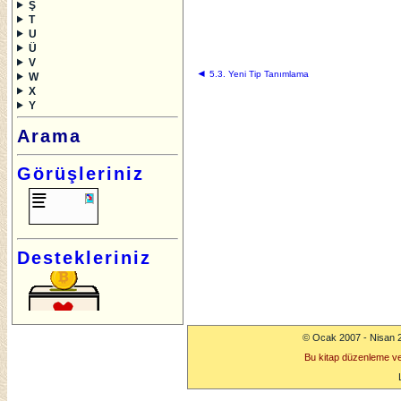
Ş
T
U
Ü
V
◄
5.3. Yeni Tip Tanımlama
W
X
Y
Arama
Görüşleriniz
Destekleriniz
© Ocak 2007 - Nisan 
Bu kitap düzenleme v