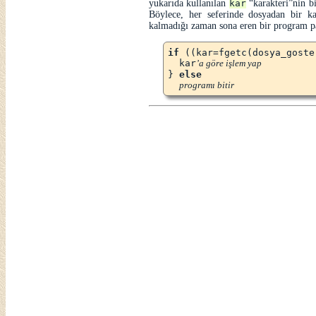
yukarıda kullanılan
kar
karakteri
nin b
Böylece, her seferinde dosyadan bir k
kalmadığı zaman sona eren bir program par
if
 ((kar=fgetc(dosya_goste
  kar
’a göre işlem yap
} 
else
programı bitir