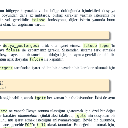
mpon bölgeye koymakta ve bu bölge dolduğunda içindekileri dosyaya
 boyundan daha az miktarda, birkaç karakter yazmak isterseniz ne
ir yol gereklidir.
fclose
fonksiyonu, diğer işlerin yanında bunu
si olan, bir argümanı vardır.
ve
dosya_gostergesi
artık ona işaret etmez.
fclose
fopen
’in
yayı
fclose
ile kapatmanız gerekir. Sistemden sisteme fark etmekle
osya sayısında bir sınırlama olduğu için, bu ayrıca gerekli de olabilir.
ütün açık dosyalar
fclose
ile kapatılır.
ergesi
tarafından işaret edilen bir dosyadan bir karakter okumak için
)

k sağlanabilir, ancak
fgetc
her zaman bir fonksiyondur. İkisi de aynı
getc
ne yapar? Dosya sonuna ulaştığını göstermek için özel bir değer
ir karakter
olmamalıdır
, çünkü aksi takdirde,
fgetc
’nin dosyadan bir
unu mu işaret etmek istediğini anlayamayacağız. Böyle bir durumda,
phane, genelde
EOF
’u
(-1)
olarak tanımlar. Bu değeri de tutmak için,