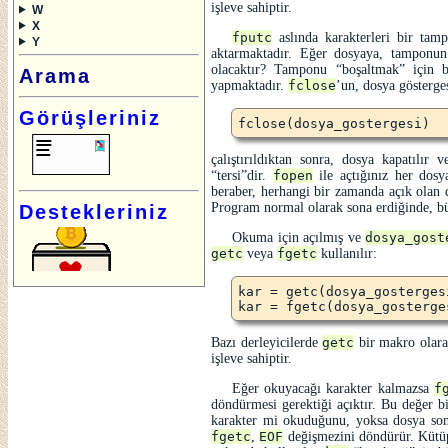
işleve sahiptir.
W
X
fputc
aslında karakterleri bir ta
Y
aktarmaktadır. Eğer dosyaya, tamponun
olacaktır? Tamponu
boşaltmak
için b
Arama
yapmaktadır.
fclose
’un, dosya gösterge
Görüşleriniz
çalıştırıldıktan sonra, dosya kapatılır 
tersi
dir.
fopen
ile açtığınız her dos
beraber, herhangi bir zamanda açık olan d
Program normal olarak sona erdiğinde, b
Destekleriniz
Okuma için açılmış ve
dosya_gost
getc
veya
fgetc
kullanılır:
kar = getc(dosya_gostergesi
Bazı derleyicilerde
getc
bir makro olara
işleve sahiptir.
Eğer okuyacağı karakter kalmazsa
f
döndürmesi gerektiği açıktır. Bu değer b
karakter mi okuduğunu, yoksa dosya son
fgetc
,
EOF
değişmezini döndürür. Kütü