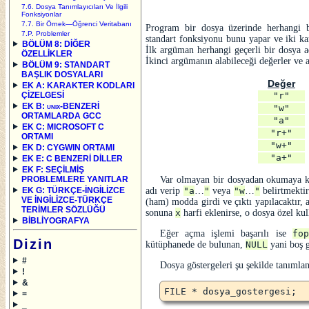
7.6. Dosya Tanımlayıcıları Ve İlgili
Fonksiyonlar
7.7. Bir Örnek—Öğrenci Veritabanı
Program bir dosya üzerinde herhangi 
7.P. Problemler
standart fonksiyonu bunu yapar ve iki ka
BÖLÜM 8: DİĞER
İlk argüman herhangi geçerli bir dosya adı
ÖZELLİKLER
İkinci argümanın alabileceği değerler ve a
BÖLÜM 9: STANDART
BAŞLIK DOSYALARI
Değer
EK A: KARAKTER KODLARI
ÇİZELGESİ
"r"
EK B:
unix
-BENZERİ
"w"
ORTAMLARDA GCC
"a"
EK C: MICROSOFT C
"r+"
ORTAMI
"w+"
EK D: CYGWIN ORTAMI
"a+"
EK E: C BENZERİ DİLLER
EK F: SEÇİLMİŞ
PROBLEMLERE YANITLAR
Var olmayan bir dosyadan okumaya ka
EK G: TÜRKÇE-İNGİLİZCE
adı verip
"a
…
"
veya
"w
…
"
belirtmekti
VE İNGİLİZCE-TÜRKÇE
(ham) modda girdi ve çıktı yapılacaktır, a
TERİMLER SÖZLÜĞÜ
sonuna
x
harfi eklenirse, o dosya özel ku
BİBLİYOGRAFYA
Eğer açma işlemi başarılı ise
fop
Dizin
kütüphanede de bulunan,
NULL
yani boş g
#
Dosya göstergeleri şu şekilde tanımla
!
&
=
_