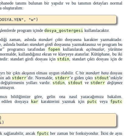
üphanede tanımı bulunan bir yapıdır ve bu tanımın detayları normal
a oluşturalım:
 işlemlerde program içinde
dosya_gostergesi
kullanılacaktır.
ediği zaman, aslında
standart çıktı
dosyasına karakter yazmaktadır.
, aslında bunları
standart girdi
dosyasına yazmaktasınız ve program bu
ar
programcı tarafından
fopen
kullanılarak
açılmazlar
, yürütme
normalde, kullandığınız ekran ve klavyeye atanırlar. Kütüphane, bu iki
edir: standart girdi dosyası için
stdin
, standart çıktı dosyası için de
yrı bir çıktı akışının olması uygun olabilir. C bir
standart hata
dosyası
nin adı
stderr
’dir. Normalde,
stderr
’e giden çıktı
stdout
’ınkiyle
 değiştirmenin yolları vardır.
stdin
,
stdout
ve
stderr
değişmez
nutmayın.
mızı bildiğimize göre, gelin ona nasıl yazacağımıza bakalım.
t edilen dosyaya
kar
karakterini yazmak için
putc
veya
fputc


k sağlanabilir, ancak
fputc
her zaman bir fonksiyondur. İkisi de aynı