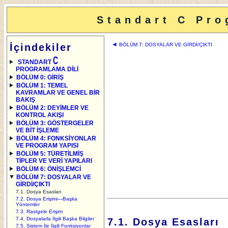
Standart C Pro
◄
İçindekiler
BÖLÜM 7: DOSYALAR VE GİRDİ/ÇIKTI
C
STANDART
PROGRAMLAMA DİLİ
BÖLÜM 0: GİRİŞ
BÖLÜM 1: TEMEL
KAVRAMLAR VE GENEL BİR
BAKIŞ
BÖLÜM 2: DEYİMLER VE
KONTROL AKIŞI
BÖLÜM 3: GÖSTERGELER
VE BİT İŞLEME
BÖLÜM 4: FONKSİYONLAR
VE PROGRAM YAPISI
BÖLÜM 5: TÜRETİLMİŞ
TİPLER VE VERİ YAPILARI
BÖLÜM 6: ÖNİŞLEMCİ
BÖLÜM 7: DOSYALAR VE
GİRDİ/ÇIKTI
7.1. Dosya Esasları
7.2. Dosya Erişimi—Başka
Yöntemler
7.3. Rastgele Erişim
7.4. Dosyalarla İlgili Başka Bilgiler
7.1. Dosya Esasları
7.5. Sistem İle İlgili Fonksiyonlar