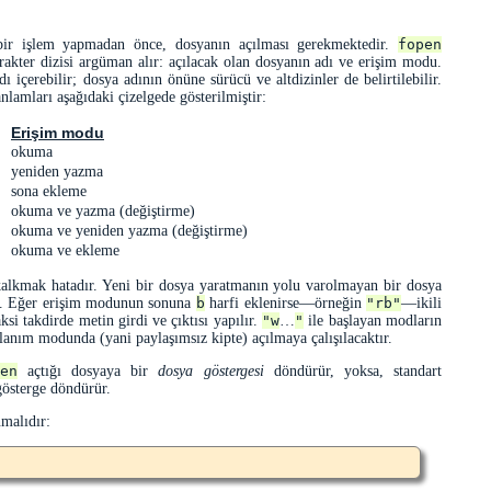
bir işlem yapmadan önce, dosyanın açılması gerekmektedir.
fopen
rakter dizisi argüman alır: açılacak olan dosyanın adı ve erişim modu.
 içerebilir; dosya adının önüne sürücü ve altdizinler de belirtilebilir.
nlamları aşağıdaki çizelgede gösterilmiştir:
Erişim modu
okuma
yeniden yazma
sona ekleme
okuma ve yazma (değiştirme)
okuma ve yeniden yazma (değiştirme)
okuma ve ekleme
lkmak hatadır. Yeni bir dosya yaratmanın yolu varolmayan bir dosya
r. Eğer erişim modunun sonuna
b
harfi eklenirse—örneğin
"rb"
—ikili
ksi takdirde metin girdi ve çıktısı yapılır.
"w
…
"
ile başlayan modların
llanım modunda (yani paylaşımsız kipte) açılmaya çalışılacaktır.
en
açtığı dosyaya bir
dosya göstergesi
döndürür, yoksa, standart
österge döndürür.
nmalıdır: