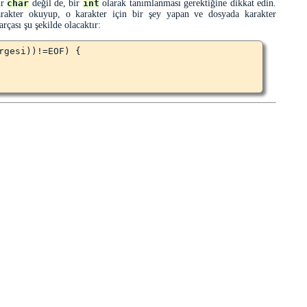
ir
char
değil de, bir
int
olarak tanımlanması gerektiğine dikkat edin.
arakter okuyup, o karakter için bir şey yapan ve dosyada karakter
çası şu şekilde olacaktır:
rgesi))!=EOF) {
