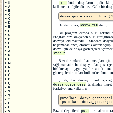
8
FILE
bütün dosyaların tipidir; küt
A
kullanıcıları ilgilendirmez. Gelin bir dosy
B
C
Ç
D
Bundan sonra,
DOSYA.YEN
ile ilgili
E
F
Bir program ekrana bilgi görüntül
G
Programınıza klavyeden bilgi girdiğinizde
H
dosyayı okumaktadır.
Standart dosyal
I
başlamadan önce, otomatik olarak açılıp, 
İ
dosya için de dosya göstergeleri içermekt
J
stdout
.
K
L
Bazı durumlarda, hata mesajları için a
M
sağlamaktadır; bu dosyaya olan gösterge
N
birlikte aynı aygıta yapılır, ancak bunu
O
göstergelerdir; onları kullanırken bunu u
Ö
P
Şimdi, bir dosyayı nasıl açacağı
Q
dosya_gostergesi
tarafından işare
R
fonksiyonunu kullanırız:
S
Ş
putc(kar, dosya_gostergesi)
T
U
Ü
Bazı derleyicilerde
putc
bir makro olara
V