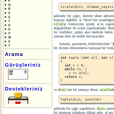
P
Q
R
S
şeklinde bir çağrı, dizinin taban adresi
Ş
kopyası değildir.
a
dizisi
nin uzunluğunu
T
sirala
fonksiyonu içinde
a
’ya yapıl
U
değişiklikler de orada yapılmaktadır. B
Ü
bir özelliktir, çünkü aksi takdirde bütün
V
zamanı hem de bellek harcayacaktı.
W
X
Aslında,
parametre_bildirimleri
nde
Y
bir dizinin elemanlarını toplayan bir fon
Arama
int
 topla (
int
 a[], 
int
 n)

{

Görüşleriniz
int
 s = 0;

while
 (n--)

    s += a[n];

return
 s;

Destekleriniz
ve
dizi
’nin bir tamsayı dizisi,
uzunluk
şeklinde bir çağrı yapabiliriz.
dizi
ismin
bir gösterge olduğuna dikkat edin.
a
’nı