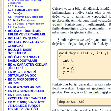
4.3.4. Fonksiyonlar Ve
extern
Değişkenler
4.3.5. İlkleme
Çağrıyı yapana bilgi döndürmek istediğ
4.3.6.
Göstergeler
restrict
kullanmaktır. Şimdiye kadar olan örnekl
4.4. Özçağrı
değer varsa o zaman ne yapacağız? B
4.5. Fonksiyonlara Göstergeler
gerekecektir. Aslında bunu nasıl yapacağ
4.6.
Fonksiyonlar
inline
4.7. Bir Örnek—8 Vezir Problemi
scanf
fonksiyonunu kullanmıştık. B
4.P. Problemler
ilgilendirmediğine göre, argümanların e
BÖLÜM 5: TÜRETİLMİŞ
adres alma
(
&
) işlecini kullanırız.
TİPLER VE VERİ YAPILARI
BÖLÜM 6: ÖNİŞLEMCİ
Şimdi
referans ile çağrı
yöntemini g
BÖLÜM 7: DOSYALAR VE
değerlerini değiş tokuş eden bir fonksiyo
GİRDİ/ÇIKTI
BÖLÜM 8: DİĞER
void
 degis (
int
 x, 
int
 y)

ÖZELLİKLER
{

BÖLÜM 9: STANDART
int
 t;

BAŞLIK DOSYALARI
  t = x;

EK A: KARAKTER KODLARI
  x = y;

ÇİZELGESİ
  y = t;

EK B:
unix
-BENZERİ
ORTAMLARDA GCC
EK C: MICROSOFT C
ORTAMI
fonksiyonu bu işi yapacaktır, ancak sade
EK D: CYGWIN ORTAMI
iletilmeyecektir. Değerleri geçirmek ye
EK E: C BENZERİ DİLLER
gerekir. Böylece,
a
ve
b
’nin
int
değişke
EK F: SEÇİLMİŞ
PROBLEMLERE YANITLAR
EK G: TÜRKÇE-İNGİLİZCE
VE İNGİLİZCE-TÜRKÇE
TERİMLER SÖZLÜĞÜ
şeklinde bir çağrı gerekecektir. Ancak