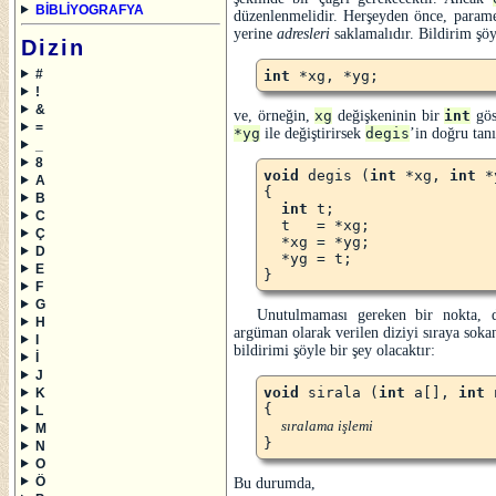
BİBLİYOGRAFYA
düzenlenmelidir. Herşeyden önce, paramet
yerine
adresleri
saklamalıdır. Bildirim şöy
Dizin
#
int
!
&
ve, örneğin,
xg
değişkeninin bir
int
gös
=
*yg
ile değiştirirsek
degis
’in doğru tan
_
8
void
 degis (
int
 *xg, 
int
 *
A
{

B
int
 t;

C
  t   = *xg;

Ç
  *xg = *yg;

D
  *yg = t;

E
F
G
Unutulmaması gereken bir nokta, di
H
argüman olarak verilen diziyi sıraya sok
I
bildirimi şöyle bir şey olacaktır:
İ
J
void
 sirala (
int
 a[], 
int
 
K
{

L
sıralama işlemi
M
N
O
Ö
Bu durumda,