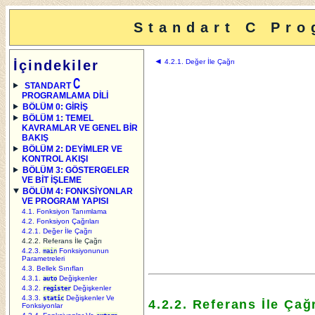
Standart C Pro
◄
İçindekiler
4.2.1. Değer İle Çağrı
C
STANDART
PROGRAMLAMA DİLİ
BÖLÜM 0: GİRİŞ
BÖLÜM 1: TEMEL
KAVRAMLAR VE GENEL BİR
BAKIŞ
BÖLÜM 2: DEYİMLER VE
KONTROL AKIŞI
BÖLÜM 3: GÖSTERGELER
VE BİT İŞLEME
BÖLÜM 4: FONKSİYONLAR
VE PROGRAM YAPISI
4.1. Fonksiyon Tanımlama
4.2. Fonksiyon Çağrıları
4.2.1. Değer İle Çağrı
4.2.2. Referans İle Çağrı
4.2.3.
Fonksiyonunun
main
Parametreleri
4.3. Bellek Sınıfları
4.3.1.
Değişkenler
auto
4.3.2.
Değişkenler
register
4.3.3.
Değişkenler Ve
static
4.2.2. Referans İle Çağ
Fonksiyonlar