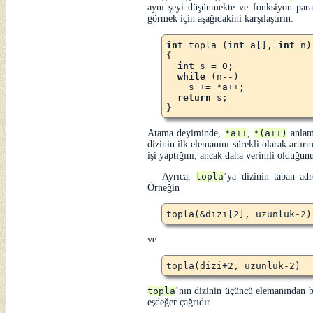
aynı şeyi düşünmekte ve fonksiyon para
görmek için aşağıdakini karşılaştırın:
int
 topla (
int
 a[], 
int
 n)

{

int
 s = 0;

while
 (n--)

    s += *a++;

return
 s;

Atama deyiminde,
*a++
,
*(a++)
anlam
dizinin ilk elemanını sürekli olarak artır
işi yaptığını, ancak daha verimli olduğunu
Ayrıca,
topla
’ya dizinin taban adr
Örneğin
ve
topla
’nın dizinin üçüncü elemanından ba
eşdeğer çağrıdır.